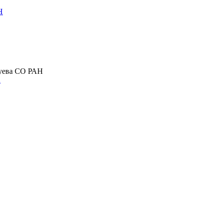
Н
Зуева СО РАН
а