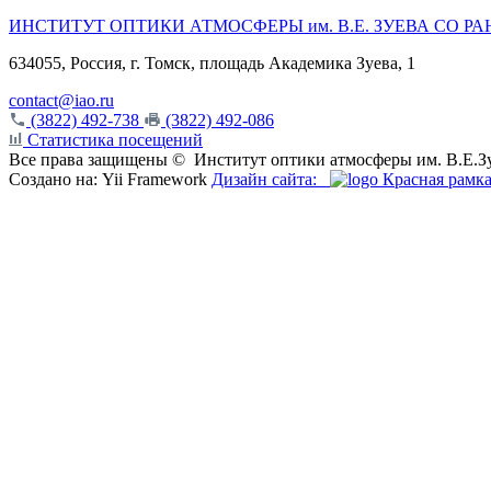
ИНСТИТУТ ОПТИКИ АТМОСФЕРЫ
им.
В.Е. ЗУЕВА СО РА
634055, Россия, г. Томск, площадь Академика Зуева, 1
contact@iao.ru
(3822) 492-738
(3822) 492-086
Статистика посещений
Все права защищены ©
Институт оптики атмосферы им. В.Е.
Создано на: Yii Framework
Дизайн сайта:
Красная рамк